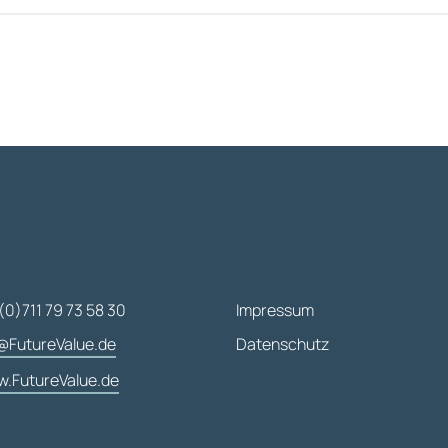
(0)711 79 73 58 30
Impressum
@FutureValue.de
Datenschutz
.FutureValue.de